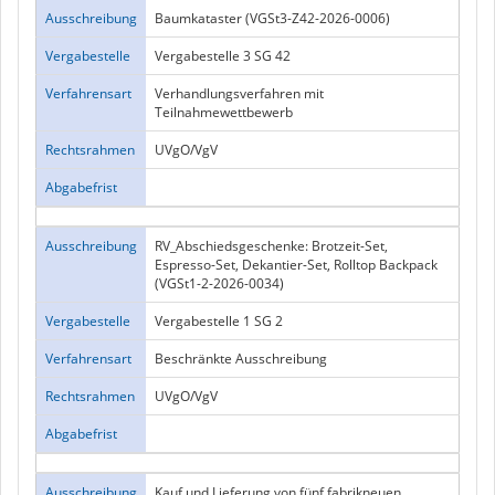
Ausschreibung
Baumkataster (VGSt3-Z42-2026-0006)
Vergabestelle
Vergabestelle 3 SG 42
Verfahrensart
Verhandlungsverfahren mit
Teilnahmewettbewerb
Rechtsrahmen
UVgO/VgV
Abgabefrist
Ausschreibung
RV_Abschiedsgeschenke: Brotzeit-Set,
Espresso-Set, Dekantier-Set, Rolltop Backpack
(VGSt1-2-2026-0034)
Vergabestelle
Vergabestelle 1 SG 2
Verfahrensart
Beschränkte Ausschreibung
Rechtsrahmen
UVgO/VgV
Abgabefrist
Ausschreibung
Kauf und Lieferung von fünf fabrikneuen