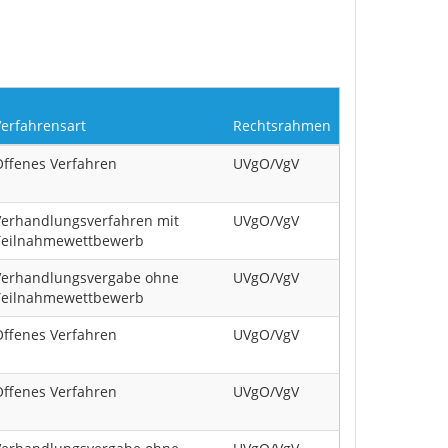
Verfahrensart
Rechtsrahmen
Offenes Verfahren
UVgO/VgV
Verhandlungsverfahren mit
UVgO/VgV
Teilnahmewettbewerb
Verhandlungsvergabe ohne
UVgO/VgV
Teilnahmewettbewerb
Offenes Verfahren
UVgO/VgV
Offenes Verfahren
UVgO/VgV